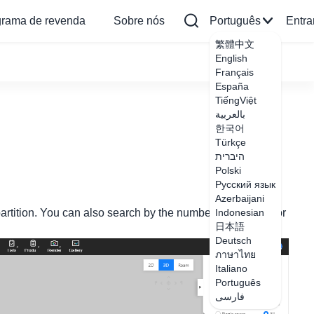
grama de revenda
Sobre nós
Português
Entra
繁體中文
English
Français
España
TiếngViệt
بالعربية
한국어
Türkçe
היברית
Polski
Русский язык
Azerbaijani
artition. You can also search by the number: 00088838 for
Indonesian
日本語
Deutsch
ภาษาไทย
Italiano
Português
فارسی