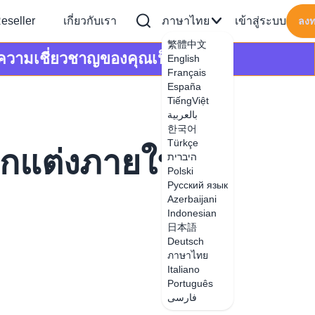
eseller
เกี่ยวกับเรา
ภาษาไทย
เข้าสู่ระบบ
ลงท
繁體中文
ความเชี่ยวชาญของคุณเป็นรายได้
English
Français
España
TiếngViệt
بالعربية
한국어
Türkçe
กแต่งภายใน
היברית
Polski
Русский язык
Azerbaijani
Indonesian
日本語
Deutsch
ภาษาไทย
Italiano
Português
فارسی