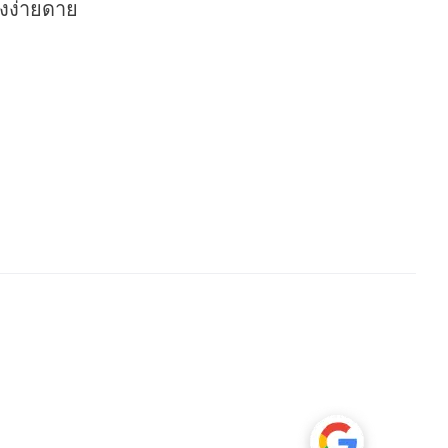
างง่ายดาย