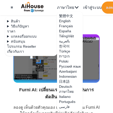
ภาษาไทย
เข้าสู่ระบบ
ลงท
繁體中文
English
สินค้า
Français
วิธีแก้ปัญหา
España
ราคา
TiếngViệt
แกลลอรี่ออกแบบ
بالعربية
สนับสนุน
한국어
โปรแกรม Reseller
Türkçe
เกี่ยวกับเรา
היברית
Polski
Русский язык
Azerbaijani
Indonesian
日本語
Deutsch
Furni AI: เปลี่ยนแรงบันดาลใจเป็นการ
ภาษาไทย
ตัดสินใจซื้อ
Italiano
Português
فارسی
ลองดู เห็นด้วยตัวคุณเอง แล้วคุณจะรักมัน Furni AI