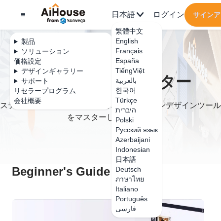
日本語
ログイン
サインア
繁體中文
English
製品
Français
ソリューション
España
価格設定
TiếngViệt
デザインギャラリー
トレーニングセンター
بالعربية
サポート
한국어
リセラープログラム
Türkçe
会社概要
ステップバイステップガイドでオールインワンデザインツール
היברית
をマスターしましょう。
Polski
Русский язык
Azerbaijani
Indonesian
日本語
Beginner's Guide
Deutsch
ภาษาไทย
Italiano
Português
فارسی