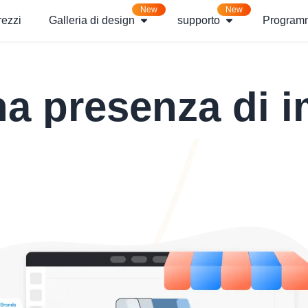
New
New
rezzi
Galleria di design
supporto
Programm
na presenza di i