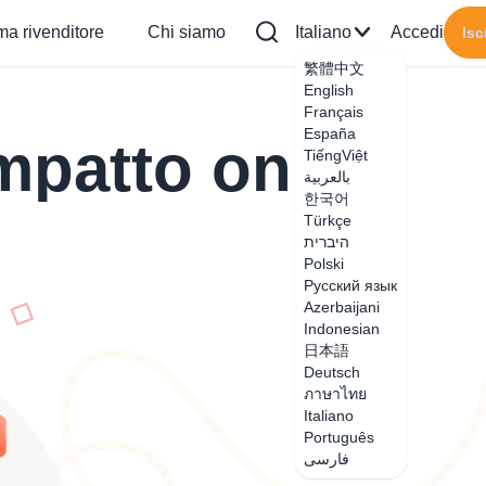
a rivenditore
Chi siamo
Italiano
Accedi
Isc
繁體中文
English
Français
España
mpatto online
TiếngViệt
بالعربية
한국어
Türkçe
היברית
Polski
Русский язык
Azerbaijani
Indonesian
日本語
Deutsch
ภาษาไทย
Italiano
Português
فارسی