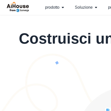
prodotto
Soluzione
p
Costruisci u