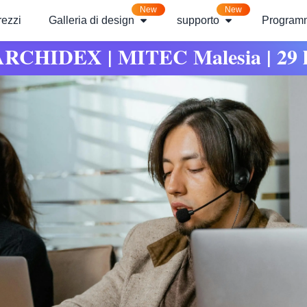
New
New
rezzi
Galleria di design
supporto
Programm
ARCHIDEX | MITEC Malesia | 29 lu