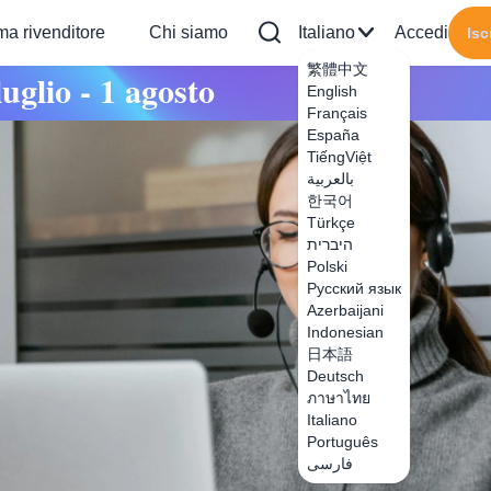
a rivenditore
Chi siamo
Italiano
Accedi
Isc
繁體中文
glio - 1 agosto
English
Français
España
TiếngViệt
بالعربية
한국어
Türkçe
היברית
Polski
Русский язык
Azerbaijani
Indonesian
日本語
Deutsch
ภาษาไทย
Italiano
Português
فارسی