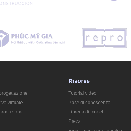
Risorse
progettazione
Tutorial video
iva virtuale
Base di conoscenza
 produzione
Libreria di modelli
Prezzi
Programma per rivenditori