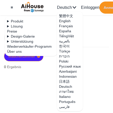
Deutsch
Einloggen
Anme
繁體中文
English
Produkt
Français
Lösung
España
Preise
TiếngViệt
Design-Galerie
Filter
Neueste
بالعربية
Unterstützung
한국어
Wiederverkäufer-Programm
Türkçe
Über uns
Mädchenzimmer
היברית
Polski
Русский язык
0
Ergebnis
Azerbaijani
Indonesian
日本語
Deutsch
ภาษาไทย
Italiano
Português
فارسی