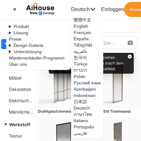
Deutsch
Einloggen
Anme
繁體中文
English
Produkt
Français
Lösung
España
Preise
TiếngViệt
Design-Galerie
بالعربية
Unterstützung
한국어
Wiederverkäufer-Programm
Türkçe
Über uns
היברית
Polski
Русский язык
Azerbaijani
Indonesian
日本語
Deutsch
ภาษาไทย
Italiano
Português
فارسی