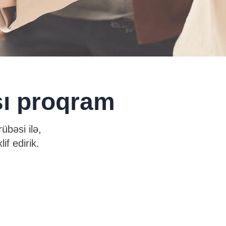
şı proqram
übəsi ilə,
if edirik.