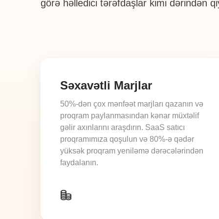
görə həlledici tərəfdaşlar kimi dərindən qi
Səxavətli Marjlar
50%-dən çox mənfəət marjları qazanın və
proqram paylanmasından kənar müxtəlif
gəlir axınlarını araşdırın. SaaS satıcı
proqramımıza qoşulun və 80%-ə qədər
yüksək proqram yeniləmə dərəcələrindən
faydalanın.