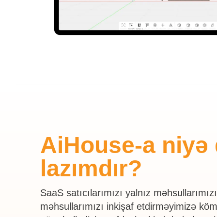
AiHouse-a niyə
lazımdır?
SaaS satıcılarımızı yalnız məhsullarımız
məhsullarımızı inkişaf etdirməyimizə kö