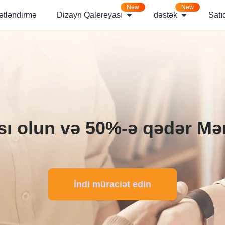
New
New
ətləndirmə
Dizayn Qalereyası
dəstək
Satı
sı olun və 50%-ə qədər Mən
İndi müraciət edin