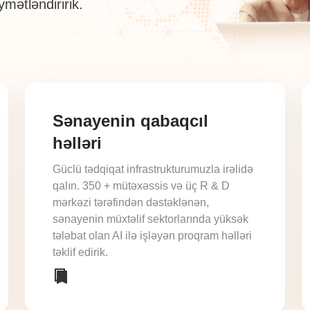
ymətləndiririk.
Sənayenin qabaqcıl
həlləri
Güclü tədqiqat infrastrukturumuzla irəlidə
qalın. 350 + mütəxəssis və üç R & D
mərkəzi tərəfindən dəstəklənən,
sənayenin müxtəlif sektorlarında yüksək
tələbat olan AI ilə işləyən proqram həlləri
təklif edirik.