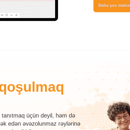
Daha çox məlu
 qoşulmaq
ı tanıtmaq üçün deyil, həm də
mək edən əvəzolunmaz rəylərinə