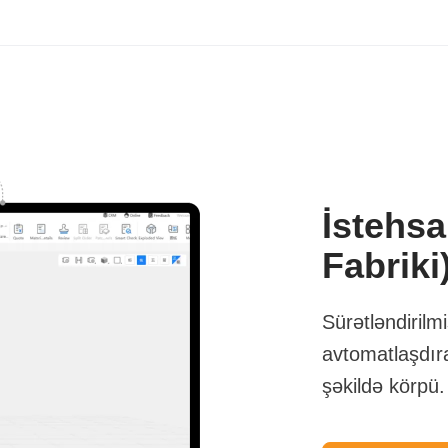
İstehsa
Fabriki
Sürətləndirilm
avtomatlaşdıra
şəkildə körpü.