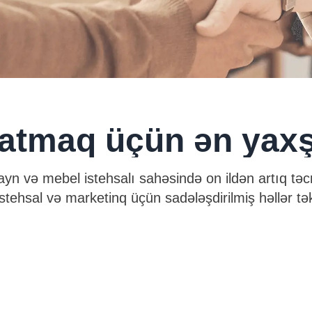
atmaq üçün ən yax
zayn və mebel istehsalı sahəsində on ildən artıq təcr
stehsal və marketinq üçün sadələşdirilmiş həllər təkl