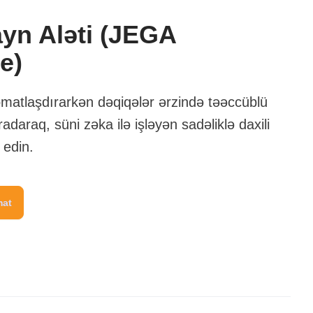
yn Aləti (JEGA
e)
omatlaşdırarkən dəqiqələr ərzində təəccüblü
radaraq, süni zəka ilə işləyən sadəliklə daxili
 edin.
mat