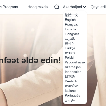
cı Proqramı
Haqqımızda
Azerbaijani
Qeyd edi
繁體中文
English
Français
España
TiếngViệt
بالعربية
한국어
Türkçe
היברית
fəət əldə edin!
Polski
Русский язык
Azerbaijani
Indonesian
日本語
Deutsch
ภาษาไทย
Italiano
Português
فارسی