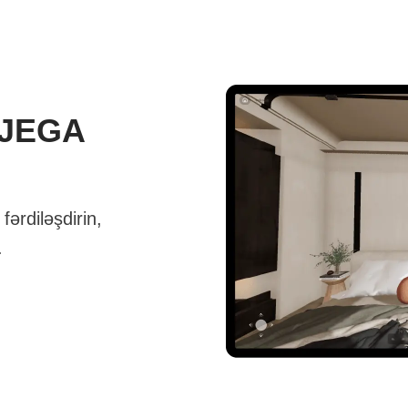
(JEGA
ərdiləşdirin,
.