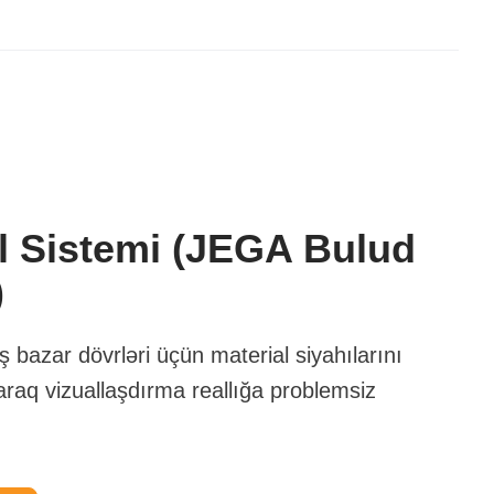
l Sistemi (JEGA Bulud
)
iş bazar dövrləri üçün material siyahılarını
raq vizuallaşdırma reallığa problemsiz