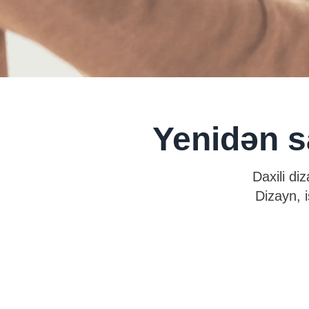
Yenidən s
Daxili di
Dizayn, i