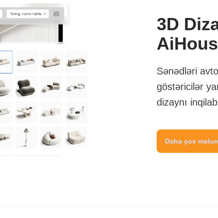
3D Diza
AiHous
Sənədləri avt
göstəricilər ya
dizaynı inqilab
Daha çox məlu