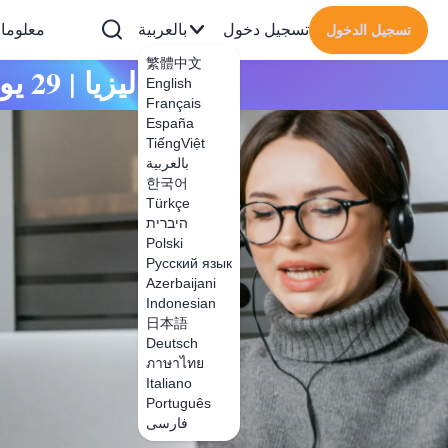
تسجيل دخول
بالعربية
معلوما
تسجيل الدخول
繁體中文
قابلنا في ARCHIDEX | MITEC ماليزيا | 29 يوليو - 1 أغسطس
English
Français
España
TiếngViệt
بالعربية
한국어
Türkçe
היברית
Polski
Русский язык
Azerbaijani
Indonesian
日本語
Deutsch
ภาษาไทย
Italiano
Português
فارسی