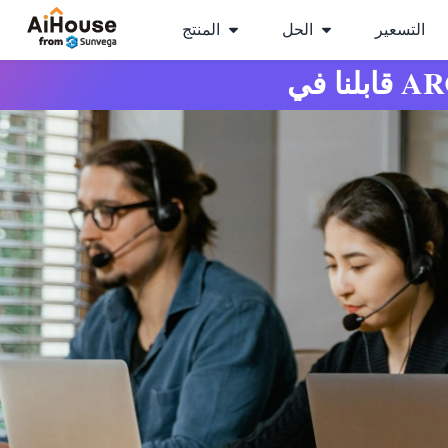
التسعير
الحل
المنتج