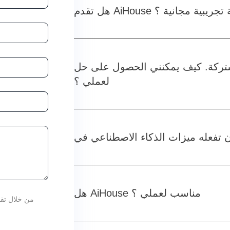
AiHous نسخة تجريبية مجانية ؟
شتركة. كيف يمكنني الحصول على حل
لعملي ؟
هل AiHouse مناسب لعملي ؟
من خلال تقد