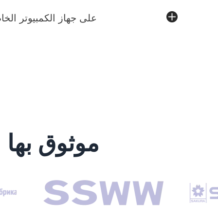
هل يمكنني تشغيل AiHouse على جهاز الكمبيو
موثوق بها من قبل 20000