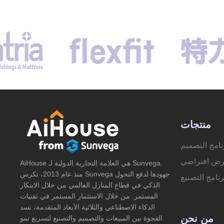
منتجات
نامج التصميم
ض افتراضي
AiHouse هي العلامة التجارية الدولية لـ Sunvega.
منذ عام 2013، تكرس Sunvega جهودها لدفع التحول
رنامج التصنيع
الذكي في قطاع المنازل العالمي من خلال الابتكار
المستمر. من خلال الاستثمار المستمر في تقنيات
الذكاء الاصطناعي والثلاثية الأبعاد المتقدمة، نسد
من نحن
الفجوة بين المبيعات والتصميم والتصنيع لتسريع نمو