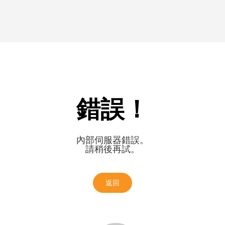
錯誤！
內部伺服器錯誤。
請稍後再試。
返回