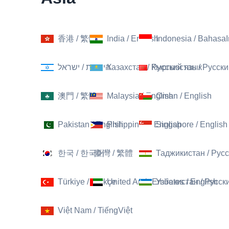
香港
/
繁體
India
/
English
Indonesia
/
BahasaI
ישראל
/
היברית
Казахстан
/
Кыргызстан
Русский язык
/
Русски
澳門
/
繁體
Malaysia
/
English
Oman
/
English
Pakistan
/
English
Philippines
/
English
Singapore
/
English
한국
/
한국어
臺灣
/
繁體
Таджикистан
/
Русс
Türkiye
/
Türkçe
United Arab Emirates
Узбекистан
/
English
/
Русск
Việt Nam
/
TiếngViệt