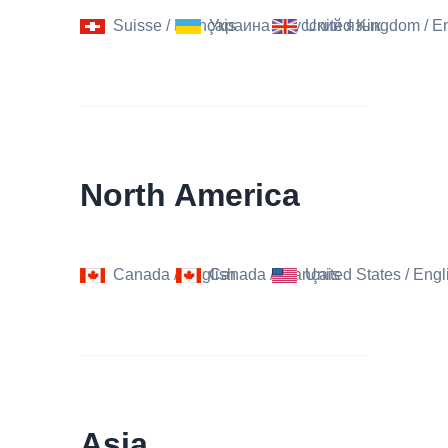
Suisse
/
Français
Украина
/
Русский язык
United Kingdom
/
En
North America
Canada
/
English
Canada
/
Français
United States
/
Engl
Asia